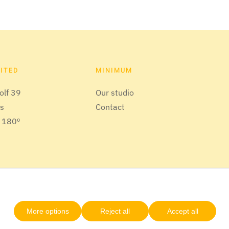
SITED
MINIMUM
olf 39
Our studio
us
Contact
 180º
More options
Reject all
Accept all