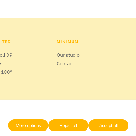
SITED
MINIMUM
olf 39
Our studio
us
Contact
 180º
More options
Reject all
Accept all